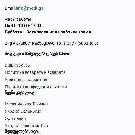
Email:
info@medt.ge
Часы работы
Пн-Пт 10:00-17:00
Суббота – Воскресенье: не рабочее время
24g Alexander Kazbegi Ave, Tbilisi 0177 (Saburtalo)
მოგვეცით საშუალება დაგეხმაროთ
Ваши заказы
Политика возврата и возврата
Условия и положения
Политика конфиденциальности
ჩვენი კატალოგი
Медицинская Техника
Уход за Больными
Ортопедия
Уход за Полостью Рта
მყიდველებისთვის