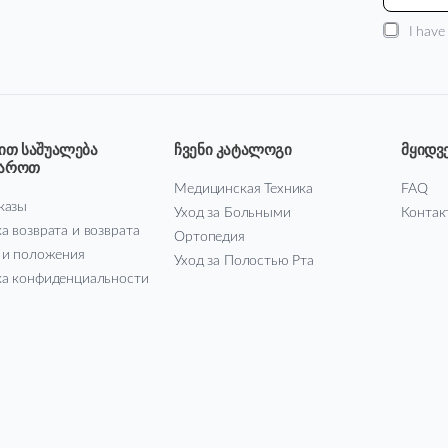
I have
ით საშუალება
ჩვენი კატალოგი
მყიდვ
მაროთ
Медицинская Техника
FAQ
казы
Уход за Больными
Контак
а возврата и возврата
Ортопедия
 и положения
Уход за Полостью Рта
а конфиденциальности