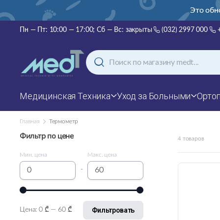
нский, русский и английский!
Это обн
Пн — Пт: 10:00 — 17:00; Сб — Вс: закрыты
(032) 2997 000
Медицинская Техника
Уход за Больными
Орто
Главная
Термометр
Фильтр по цене
4 товаров
Мин. цена
Макс. цена
-
Фильтровать
Цена:
0 ₾
—
60 ₾