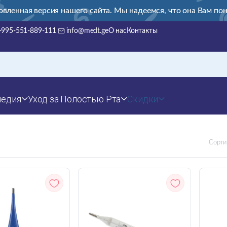
овленная версия нашего сайта. Мы надеемся, что она Вам пон
+995-551-889-111
info@medt.ge
О нас
Контакты
педия
Уход за Полостью Рта
Скидки
Сорти