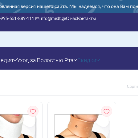
овленная версия нашего сайта. Мы надеемся, что она Вам пон
+995-551-889-111
info@medt.ge
О нас
Контакты
педия
Уход за Полостью Рта
Скидки
Сорти