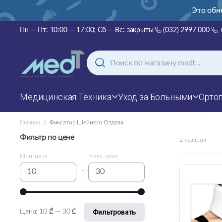
нский, русский и английский!
Это обн
Пн — Пт: 10:00 — 17:00; Сб — Вс: закрыты
(032) 2997 000
Медицинская Техника
Уход за Больными
Орто
Главная
Фиксатор Шейного Отдела
Фильтр по цене
2 товаров
Мин. цена
Макс. цена
-
Фильтровать
Цена:
10 ₾
—
30 ₾