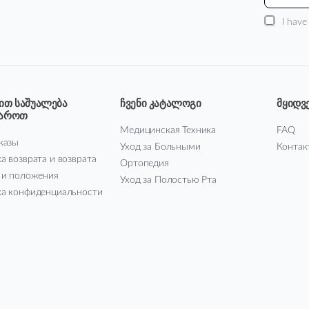
I have
ით საშუალება
ჩვენი კატალოგი
მყიდვ
მაროთ
Медицинская Техника
FAQ
казы
Уход за Больными
Контак
а возврата и возврата
Ортопедия
 и положения
Уход за Полостью Рта
а конфиденциальности