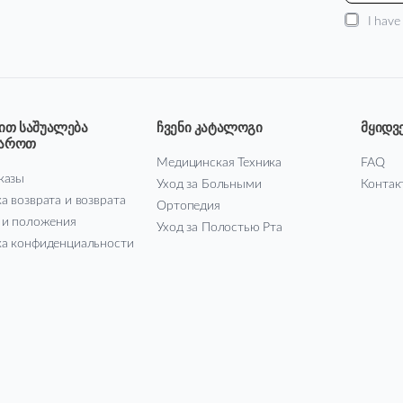
I have
ით საშუალება
ჩვენი კატალოგი
მყიდვ
მაროთ
Медицинская Техника
FAQ
казы
Уход за Больными
Контак
а возврата и возврата
Ортопедия
 и положения
Уход за Полостью Рта
а конфиденциальности