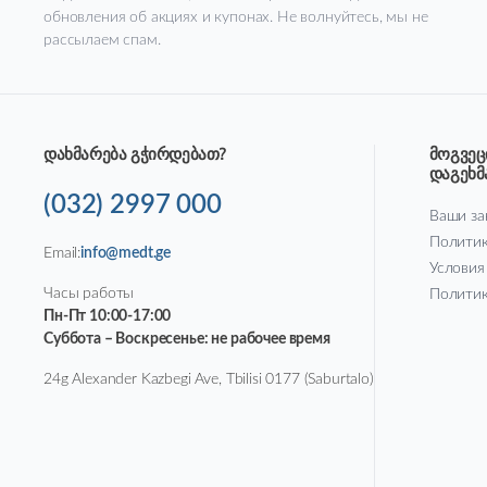
обновления об акциях и купонах. Не волнуйтесь, мы не
рассылаем спам.
დახმარება გჭირდებათ?
მოგვეც
დაგეხ
(032) 2997 000
Ваши за
Политик
Email:
info@medt.ge
Условия
Часы работы
Политик
Пн-Пт 10:00-17:00
Суббота – Воскресенье: не рабочее время
24g Alexander Kazbegi Ave, Tbilisi 0177 (Saburtalo)