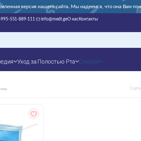
овленная версия нашего сайта. Мы надеемся, что она Вам пон
+995-551-889-111
info@medt.ge
О нас
Контакты
педия
Уход за Полостью Рта
Скидки
Сорти
овар