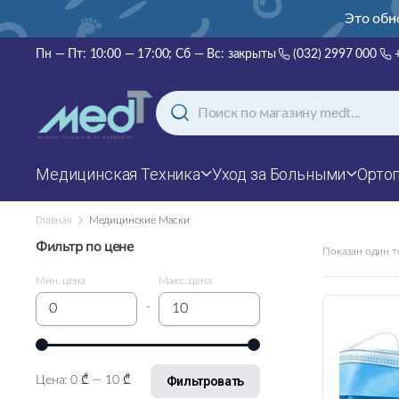
нский, русский и английский!
Это обн
Пн — Пт: 10:00 — 17:00; Сб — Вс: закрыты
(032) 2997 000
Медицинская Техника
Уход за Больными
Орто
Главная
Медицинские Маски
Фильтр по цене
Показан один т
Мин. цена
Макс. цена
-
Фильтровать
Цена:
0 ₾
—
10 ₾