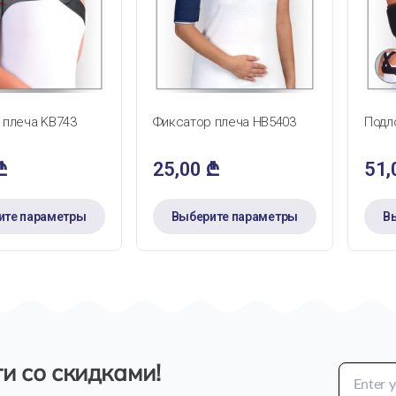
ТРЫЙ ПРОСМОТР
БЫСТРЫЙ ПРОСМОТР
 плеча KB743
Фиксатор плеча HB5403
Подл
₾
25,00
₾
51
ите параметры
Выберите параметры
В
и со скидками!