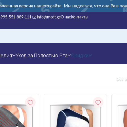
овленная версия нашего сайта. Мы надеемся, что она Вам пон
+995-551-889-111
info@medt.ge
О нас
Контакты
педия
Уход за Полостью Рта
Скидки
Сорти