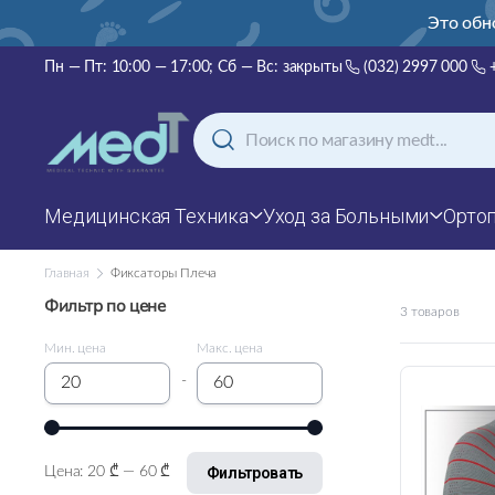
нский, русский и английский!
Это обн
Пн — Пт: 10:00 — 17:00; Сб — Вс: закрыты
(032) 2997 000
Медицинская Техника
Уход за Больными
Орто
Главная
Фиксаторы Плеча
Фильтр по цене
3 товаров
Мин. цена
Макс. цена
-
Фильтровать
Цена:
20 ₾
—
60 ₾