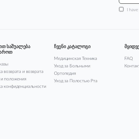
I have
ით საშუალება
ჩვენი კატალოგი
მყიდვ
მაროთ
Медицинская Техника
FAQ
казы
Уход за Больными
Контак
а возврата и возврата
Ортопедия
 и положения
Уход за Полостью Рта
а конфиденциальности