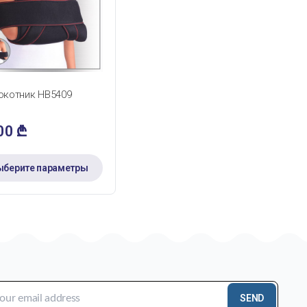
БЫСТРЫЙ ПРОСМОТР
окотник HB5409
,00
₾
ыберите параметры
SEND