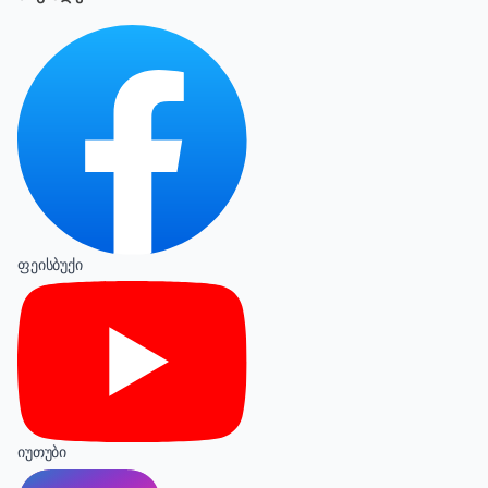
ფეისბუქი
იუთუბი