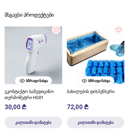
მსგავსი პროდუქტები
ᲡᲬᲠᲐᲤᲘ ᲜᲐᲮᲕᲐ
ᲡᲬᲠᲐᲤᲘ ᲜᲐᲮᲕᲐ
უკონტაქტო სამედიცინო
ბახილების დისპენსერი
თერმომეტრი HG01
30,00
₾
72,00
₾
კალათაში დამატება
კალათაში დამატება