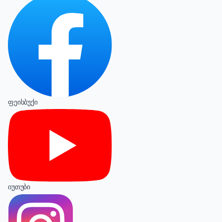
ფეისბუქი
იუთუბი