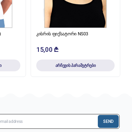
ᲡᲬᲠᲐᲤᲘ ᲜᲐᲮᲕᲐ
)
კისრის ფიქსატორი NS03
15,00
₾
ი
არჩევის პარამეტრები
SEND