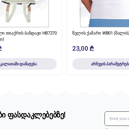
ᲡᲬᲠᲐᲤᲘ ᲜᲐᲮᲕᲐ
ᲡᲬᲠᲐᲤᲘ ᲜᲐᲮᲕᲐ
ი თიაქრის ბანდაჟი HB7270
წელის ქამარი WB01 (შალის
ი)
₾
23,00
₾
კალათაში დამატება
არჩევის პარამეტრებ
ბი ფასდაკლებებზე!