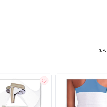
S, M,