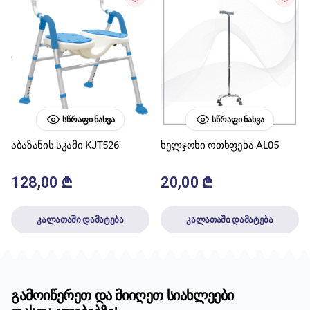
ᲡᲬᲠᲐᲤᲘ ᲜᲐᲮᲕᲐ
ᲡᲬᲠᲐᲤᲘ ᲜᲐᲮᲕᲐ
აბაზანის სკამი KJT526
ხელჯოხი ოთხფეხა AL05
128,00
₾
20,00
₾
კალათაში დამატება
კალათაში დამატება
გამოიწერეთ და მიიღეთ სიახლეები