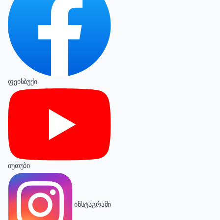
ფეისბუქი
იუთუბი
ინსტაგრამი