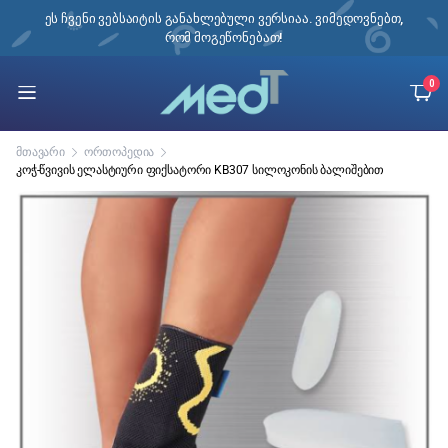
ი,
ეს ჩვენი ვებსაიტის განახლებული ვერსიაა. ვიმედოვნებთ,
რომ მოგეწონებათ!
0
მთავარი
ორთოპედია
კოჭ-წვივის ელასტიური ფიქსატორი KB307 სილოკონის ბალიშებით