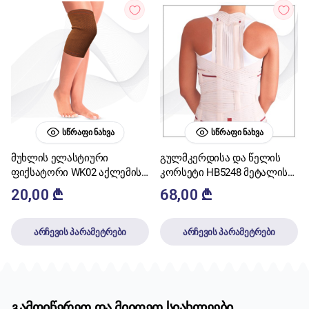
ᲡᲬᲠᲐᲤᲘ ᲜᲐᲮᲕᲐ
ᲡᲬᲠᲐᲤᲘ ᲜᲐᲮᲕᲐ
მუხლის ელასტიური
გულმკერდისა და წელის
ფიქსატორი WK02 აქლემის
კორსეტი HB5248 მეტალის
ბეწვის
ჩანართით
20,00
₾
68,00
₾
არჩევის პარამეტრები
არჩევის პარამეტრები
გამოიწერეთ და მიიღეთ სიახლეები