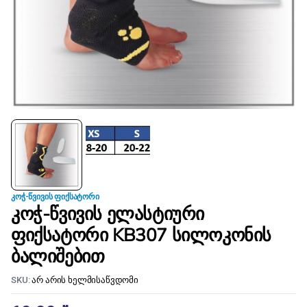
ᲙᲝᲭ-ᲬᲕᲘᲕᲘᲡ ᲤᲘᲥᲡᲐᲢᲝᲠᲘ
კოჭ-წვივის ელასტიური
ფიქსატორი KB307 სილოკონის
ბალიშებით
SKU:
არ არის ხელმისაწვდომი