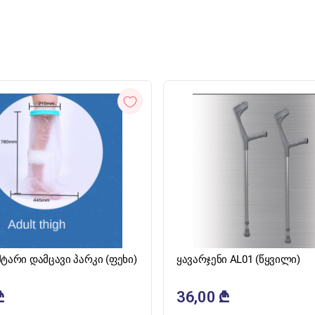
ᲡᲬᲠᲐᲤᲘ ᲜᲐᲮᲕᲐ
ᲡᲬᲠᲐᲤᲘ ᲜᲐᲮᲕᲐ
ტარი დამცავი პარკი (ფეხი)
ყავარჯენი AL01 (წყვილი)
₾
36,00
₾