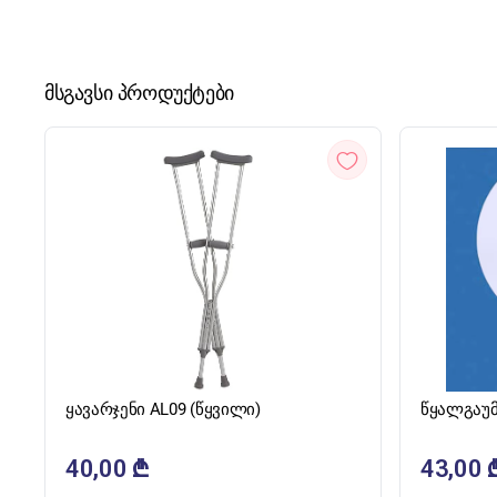
მსგავსი პროდუქტები
ᲡᲬᲠᲐᲤᲘ ᲜᲐᲮᲕᲐ
ყავარჯენი AL09 (წყვილი)
წყალგაუმ
40,00
₾
43,00