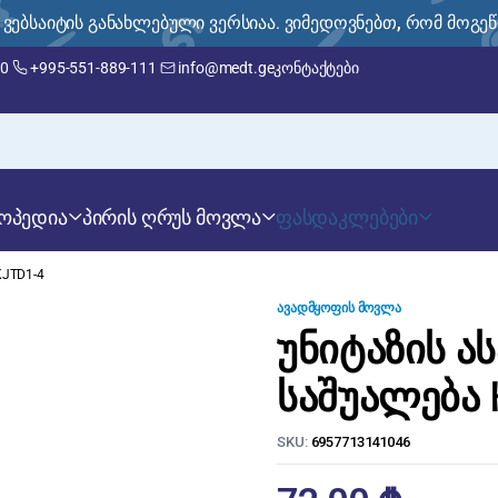
ი ვებსაიტის განახლებული ვერსიაა. ვიმედოვნებთ, რომ მოგე
00
+995-551-889-111
info@medt.ge
კონტაქტები
ოპედია
პირის ღრუს მოვლა
ფასდაკლებები
KJTD1-4
ᲐᲕᲐᲓᲛᲧᲝᲤᲘᲡ ᲛᲝᲕᲚᲐ
უნიტაზის 
საშუალება 
SKU:
6957713141046