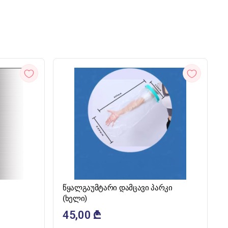
ᲡᲬᲠᲐᲤᲘ ᲜᲐᲮᲕᲐ
წყალგაუმტარი დამცავი პარკი
(ხელი)
45,00
₾