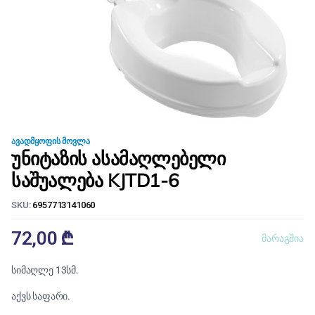
ᲐᲕᲐᲓᲛᲧᲝᲤᲘᲡ ᲛᲝᲕᲚᲐ
უნიტაზის ასამაღლებელი
საშუალება KJTD1-6
SKU:
6957713141060
72,00
₾
მარაგშია
სიმაღლე 13სმ.
აქვს საფარი.