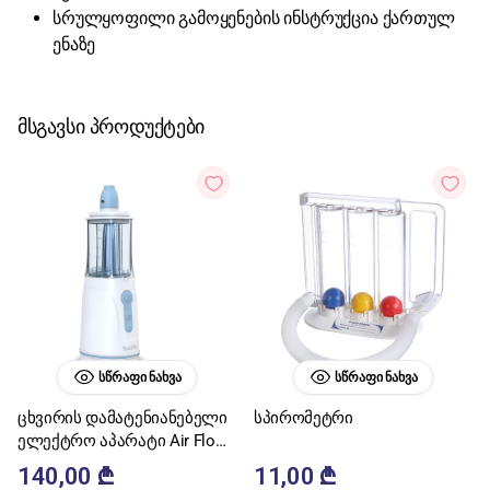
სრულყოფილი გამოყენების ინსტრუქცია ქართულ
ენაზე
მსგავსი პროდუქტები
ᲡᲬᲠᲐᲤᲘ ᲜᲐᲮᲕᲐ
ᲡᲬᲠᲐᲤᲘ ᲜᲐᲮᲕᲐ
ცხვირის დამატენიანებელი
სპირომეტრი
ელექტრო აპარატი Air Flow
1 Feellife
140,00
₾
11,00
₾