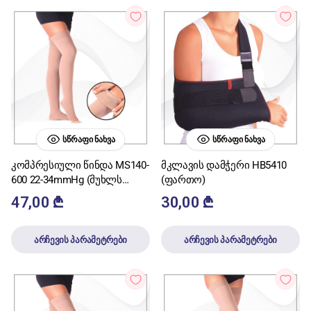
ᲡᲬᲠᲐᲤᲘ ᲜᲐᲮᲕᲐ
ᲡᲬᲠᲐᲤᲘ ᲜᲐᲮᲕᲐ
კომპრესიული წინდა MS140-
მკლავის დამჭერი HB5410
600 22-34mmHg (მუხლს
(ფართო)
ზემოთ თითებთან
47,00
₾
30,00
₾
მოჭრილი)
არჩევის პარამეტრები
არჩევის პარამეტრები