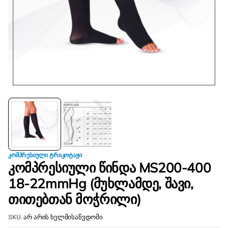
ᲙᲝᲛᲞᲠᲔᲡᲘᲣᲚᲘ ᲢᲠᲘᲙᲝᲢᲐᲟᲘ
კომპრესიული წინდა MS200-400
18-22mmHg (მუხლამდე, შავი,
თითებთან მოჭრილი)
SKU:
არ არის ხელმისაწვდომი