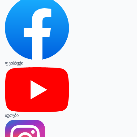
ფეისბუქი
იუთუბი