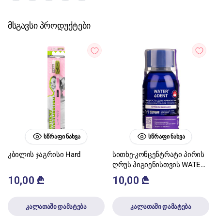
მსგავსი პროდუქტები
ᲡᲬᲠᲐᲤᲘ ᲜᲐᲮᲕᲐ
ᲡᲬᲠᲐᲤᲘ ᲜᲐᲮᲕᲐ
კბილის ჯაგრისი Hard
სითხე-კონცენტრატი პირის
ღრუს ჰიგიენისთვის WATER
DENT მათეთრებელი 1:7
10,00
₾
10,00
₾
100მლ
კალათაში დამატება
კალათაში დამატება