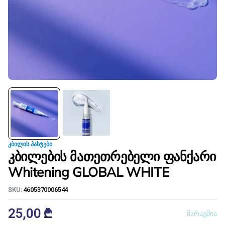
ᲙᲑᲘᲚᲘᲡ ᲞᲐᲡᲢᲔᲑᲘ
კბილების მათეთრებელი ფანქარი
Whitening GLOBAL WHITE
SKU:
4605370006544
25,00
₾
მარაგშია