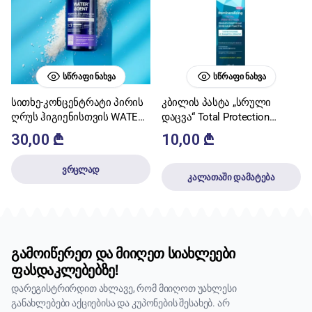
ᲡᲬᲠᲐᲤᲘ ᲜᲐᲮᲕᲐ
ᲡᲬᲠᲐᲤᲘ ᲜᲐᲮᲕᲐ
სითხე-კონცენტრატი პირის
კბილის პასტა „სრული
ღრუს ჰიგიენისთვის WATER
დაცვა“ Total Protection
DENT მათეთრებელი 1:7
ჰიდროქსიაპატიტით და
30,00
₾
10,00
₾
500მლ
ფტორით 100მლ GLOBAL
WHITE
ვრცლად
კალათაში დამატება
გამოიწერეთ და მიიღეთ სიახლეები
ფასდაკლებებზე!
დარეგისტრირდით ახლავე, რომ მიიღოთ უახლესი
განახლებები აქციებისა და კუპონების შესახებ. არ