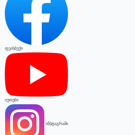
ფეისბუქი
იუთუბი
ინსტაგრამი