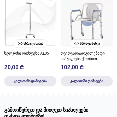
ᲡᲬᲠᲐᲤᲘ ᲜᲐᲮᲕᲐ
ᲡᲬᲠᲐᲤᲘ ᲜᲐᲮᲕᲐ
ხელჯოხი ოთხფეხა AL05
თვითგადაადგილებადი
საშუალება ქოთნით
(ბორბლით)
20,00
₾
102,00
₾
კალათაში დამატება
კალათაში დამატება
გამოიწერეთ და მიიღეთ სიახლეები
ფასდაკლებებზე!