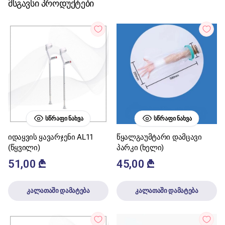
მსგავსი პროდუქტები
ᲡᲬᲠᲐᲤᲘ ᲜᲐᲮᲕᲐ
ᲡᲬᲠᲐᲤᲘ ᲜᲐᲮᲕᲐ
იდაყვის ყავარჯენი AL11
წყალგაუმტარი დამცავი
(წყვილი)
პარკი (ხელი)
51,00
₾
45,00
₾
კალათაში დამატება
კალათაში დამატება