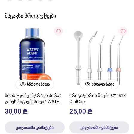
მსგავსი პროდუქტები
ᲡᲬᲠᲐᲤᲘ ᲜᲐᲮᲕᲐ
ᲡᲬᲠᲐᲤᲘ ᲜᲐᲮᲕᲐ
სითხე-კონცენტრატი პირის
ირიგატორის ნაცმი CY1912
ღრუს ჰიგიენისთვის WATER
OralCare
DENT ანტიბაქტერიული
30,00
₾
25,00
₾
კომპლექსით 1:7 500მლ
კალათაში დამატება
კალათაში დამატება