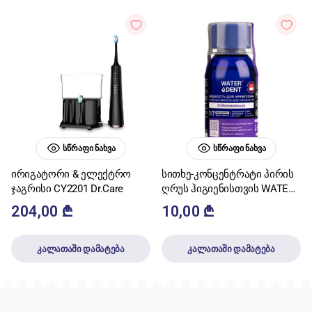
ᲡᲬᲠᲐᲤᲘ ᲜᲐᲮᲕᲐ
ᲡᲬᲠᲐᲤᲘ ᲜᲐᲮᲕᲐ
ირიგატორი & ელექტრო
სითხე-კონცენტრატი პირის
ჯაგრისი CY2201 Dr.Care
ღრუს ჰიგიენისთვის WATER
DENT მათეთრებელი 1:7
204,00
₾
10,00
₾
100მლ
კალათაში დამატება
კალათაში დამატება