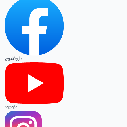
ფეისბუქი
იუთუბი