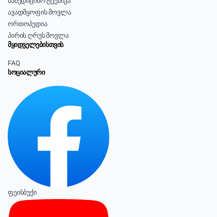
სამედიცინო ტექნიკა
ავადმყოფის მოვლა
ორთოპედია
პირის ღრუს მოვლა
მყიდველებისთვის
FAQ
სოციალური
ფეისბუქი